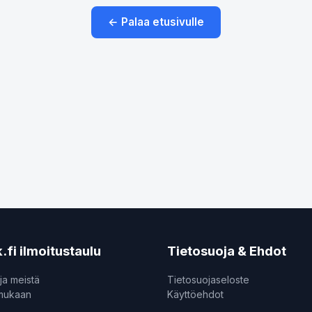
← Palaa etusivulle
.fi ilmoitustaulu
Tietosuoja & Ehdot
ja meistä
Tietosuojaseloste
 mukaan
Käyttöehdot