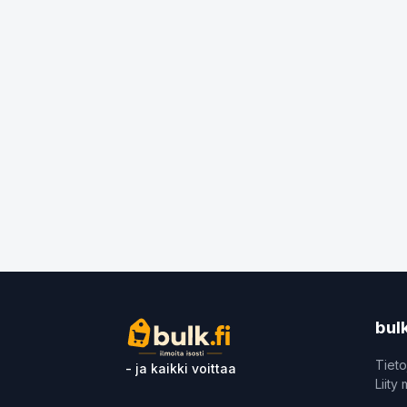
bulk
Tieto
- ja kaikki voittaa
Liity