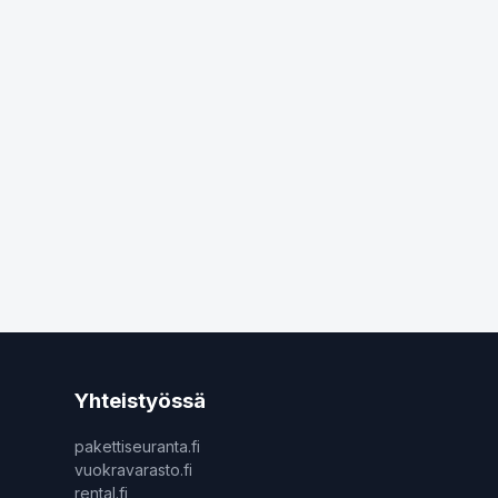
Yhteistyössä
pakettiseuranta.fi
vuokravarasto.fi
rental.fi