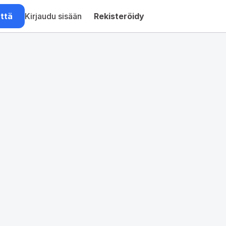
ättä
Kirjaudu sisään
Rekisteröidy